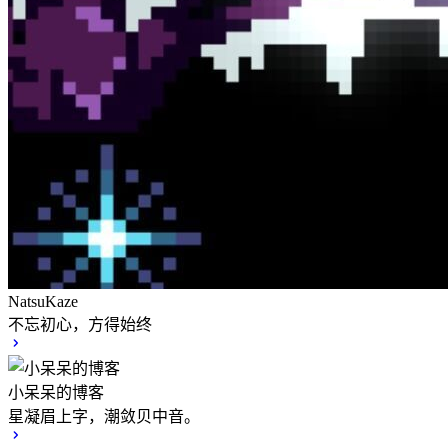
NatsuKaze
不忘初心，方得始终
小呆呆的博客
星凝眉上字，潮敛贝中音。