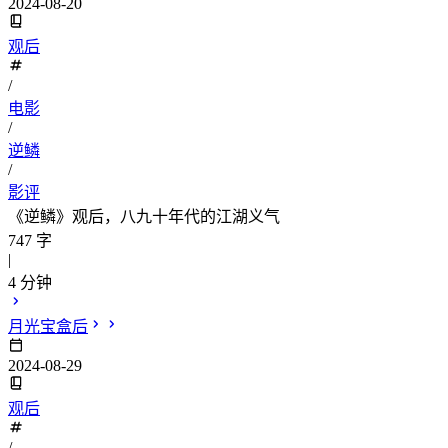
2024-08-20
观后
/
电影
/
逆鳞
/
影评
《逆鳞》观后，八九十年代的江湖义气
747 字
|
4 分钟
月光宝盒后
2024-08-29
观后
/