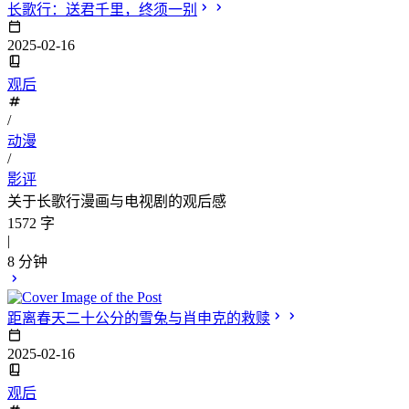
长歌行：送君千里，终须一别
2025-02-16
观后
/
动漫
/
影评
关于长歌行漫画与电视剧的观后感
1572 字
|
8 分钟
距离春天二十公分的雪兔与肖申克的救赎
2025-02-16
观后