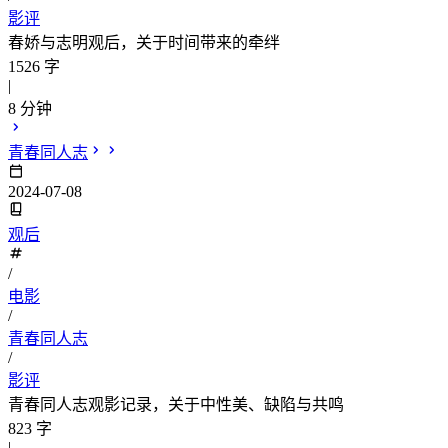
影评
春娇与志明观后，关于时间带来的牵绊
1526 字
|
8 分钟
青春同人志
2024-07-08
观后
/
电影
/
青春同人志
/
影评
青春同人志观影记录，关于中性美、缺陷与共鸣
823 字
|