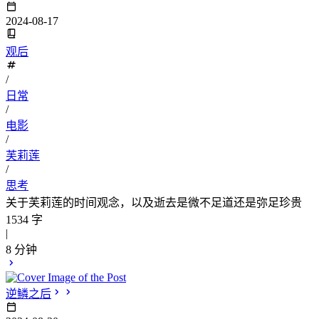
2024-08-17
观后
/
日常
/
电影
/
芙莉莲
/
思考
关于芙莉莲的时间观念，以及逝去是微不足道还是弥足珍贵
1534 字
|
8 分钟
逆鳞之后