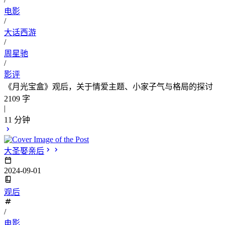
电影
/
大话西游
/
周星驰
/
影评
《月光宝盒》观后，关于情爱主题、小家子气与格局的探讨
2109 字
|
11 分钟
大圣娶亲后
2024-09-01
观后
/
电影