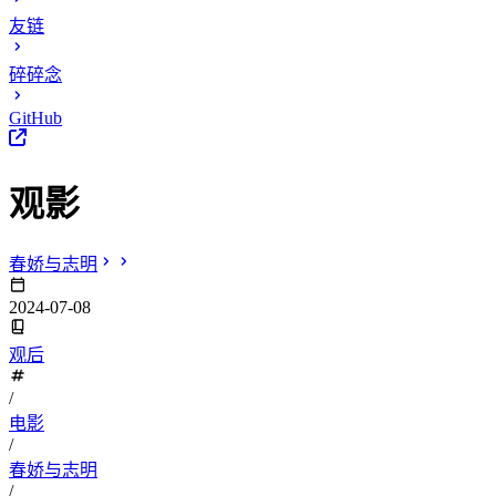
友链
碎碎念
GitHub
观影
春娇与志明
2024-07-08
观后
/
电影
/
春娇与志明
/