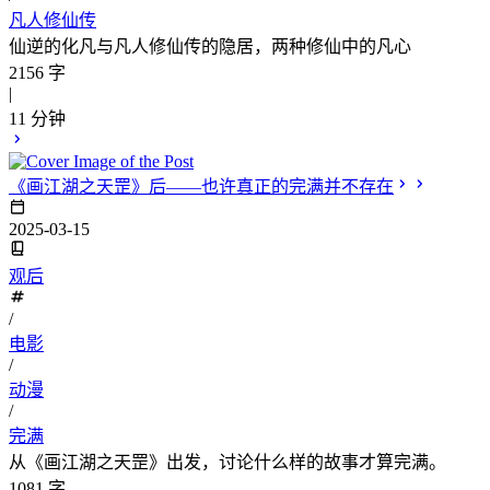
凡人修仙传
仙逆的化凡与凡人修仙传的隐居，两种修仙中的凡心
2156 字
|
11 分钟
《画江湖之天罡》后——也许真正的完满并不存在
2025-03-15
观后
/
电影
/
动漫
/
完满
从《画江湖之天罡》出发，讨论什么样的故事才算完满。
1081 字