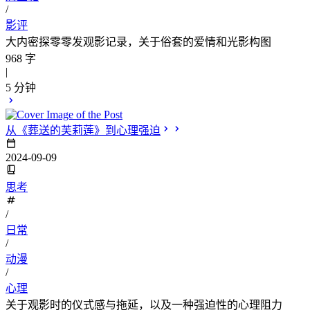
/
影评
大内密探零零发观影记录，关于俗套的爱情和光影构图
968 字
|
5 分钟
从《葬送的芙莉莲》到心理强迫
2024-09-09
思考
/
日常
/
动漫
/
心理
关于观影时的仪式感与拖延，以及一种强迫性的心理阻力