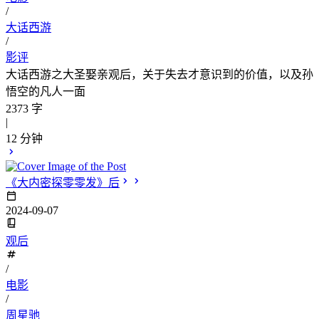
/
大话西游
/
影评
大话西游之大圣娶亲观后，关于失去才意识到的价值，以及孙
悟空的凡人一面
2373 字
|
12 分钟
《大内密探零零发》后
2024-09-07
观后
/
电影
/
周星驰