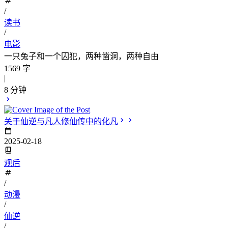
/
读书
/
电影
一只兔子和一个囚犯，两种凿洞，两种自由
1569 字
|
8 分钟
关于仙逆与凡人修仙传中的化凡
2025-02-18
观后
/
动漫
/
仙逆
/