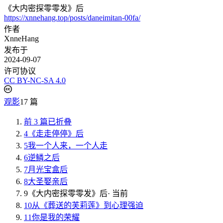
《大内密探零零发》后
https://xnnehang.top/posts/daneimitan-00fa/
作者
XnneHang
发布于
2024-09-07
许可协议
CC BY-NC-SA 4.0
观影
17 篇
前 3 篇已折叠
4
《走走停停》后
5
我一个人来，一个人走
6
逆鳞之后
7
月光宝盒后
8
大圣娶亲后
9
《大内密探零零发》后
· 当前
10
从《葬送的芙莉莲》到心理强迫
11
你是我的荣耀