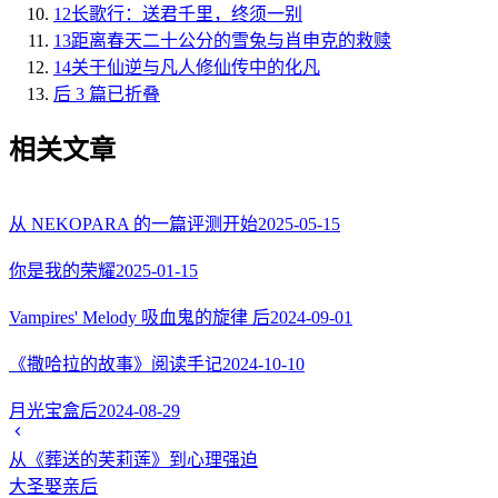
12
长歌行：送君千里，终须一别
13
距离春天二十公分的雪兔与肖申克的救赎
14
关于仙逆与凡人修仙传中的化凡
后 3 篇已折叠
相关文章
从 NEKOPARA 的一篇评测开始
2025-05-15
你是我的荣耀
2025-01-15
Vampires' Melody 吸血鬼的旋律 后
2024-09-01
《撒哈拉的故事》阅读手记
2024-10-10
月光宝盒后
2024-08-29
从《葬送的芙莉莲》到心理强迫
大圣娶亲后