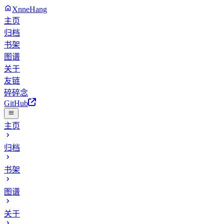
XnneHang
主页
归档
书架
图谱
关于
友链
碎碎念
GitHub
主页
归档
书架
图谱
关于