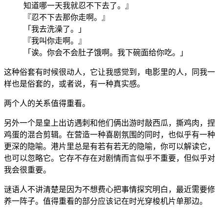
知道哪一天我就忍不下去了。』
『忍不下去那你走啊。』
「我去洗澡了。」
『我叫你走啊。』
「诶。你会不会肚子饿啊。我下碗面给你吃。」
这种俗套有时候很动人，它让我感觉到，电影里的人，同我一
样也是俗套的，或者说，有一种真实感。
两个人的关系值得重看。
另外一个是皇上出访遇刺和他们俩出游时敲西瓜，撕鸡肉，捏
鸡蛋的混合剪辑。在营造一种喜剧氛围的同时，也似乎有一种
更深的隐喻。港片里总是有若有若无的隐喻，你可以解读它，
也可以忽略它。它存不存在对剧情而言似乎不重要，但似乎对
我会很重要。
谜语人不讲清楚是因为不想费心把事情探究明白，最近需要修
养一阵子。值得重看的部分应该记在时光穿梭机片单那边。