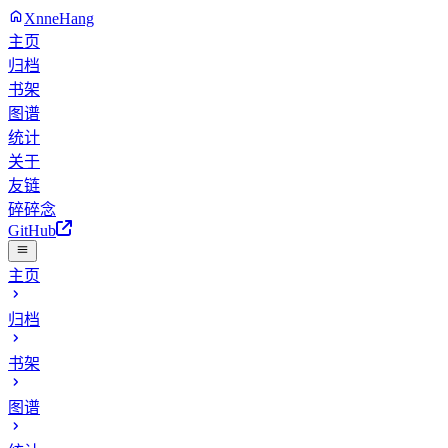
XnneHang
主页
归档
书架
图谱
统计
关于
友链
碎碎念
GitHub
主页
归档
书架
图谱