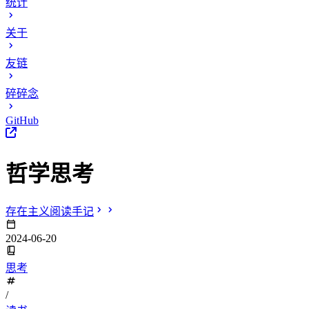
统计
关于
友链
碎碎念
GitHub
哲学思考
存在主义阅读手记
2024-06-20
思考
/