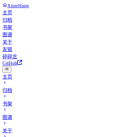
XnneHang
主页
归档
书架
图谱
关于
友链
碎碎念
GitHub
主页
归档
书架
图谱
关于