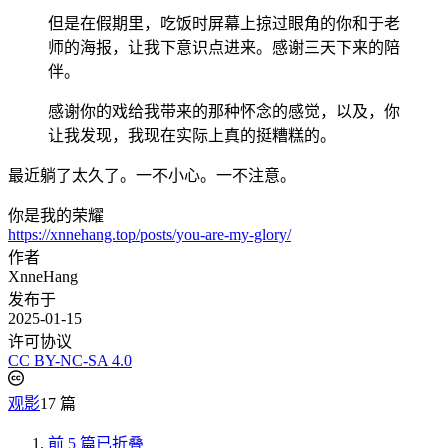
但是在假期里，吃饭时屏幕上掠过眼角的你和于老
师的海报，让我下意识点进来。感谢三天下来的陪
伴。
感谢你的戏给我带来的那种怀念的感觉，以及，你
让我发现，我现在实际上真的挺糟糕的。
最近躺了太久了。一不小心。一不注意。
你是我的荣耀
https://xnnehang.top/posts/you-are-my-glory/
作者
XnneHang
发布于
2025-01-15
许可协议
CC BY-NC-SA 4.0
观影
17 篇
前 5 篇已折叠