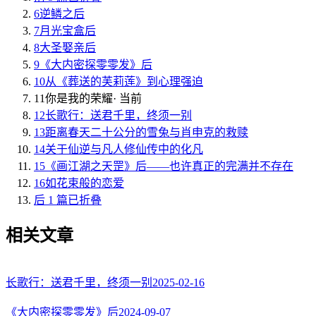
6
逆鳞之后
7
月光宝盒后
8
大圣娶亲后
9
《大内密探零零发》后
10
从《葬送的芙莉莲》到心理强迫
11
你是我的荣耀
· 当前
12
长歌行：送君千里，终须一别
13
距离春天二十公分的雪兔与肖申克的救赎
14
关于仙逆与凡人修仙传中的化凡
15
《画江湖之天罡》后——也许真正的完满并不存在
16
如花束般的恋爱
后 1 篇已折叠
相关文章
长歌行：送君千里，终须一别
2025-02-16
《大内密探零零发》后
2024-09-07