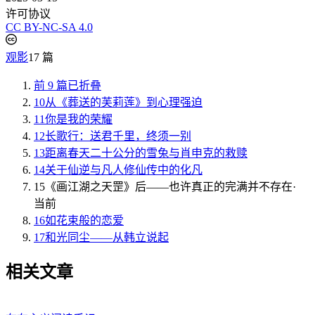
许可协议
CC BY-NC-SA 4.0
观影
17 篇
前 9 篇已折叠
10
从《葬送的芙莉莲》到心理强迫
11
你是我的荣耀
12
长歌行：送君千里，终须一别
13
距离春天二十公分的雪兔与肖申克的救赎
14
关于仙逆与凡人修仙传中的化凡
15
《画江湖之天罡》后——也许真正的完满并不存在
·
当前
16
如花束般的恋爱
17
和光同尘——从韩立说起
相关文章