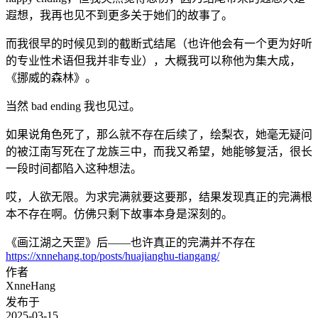
遐想，我再也见不到更多关于她们的故事了。
而我很早的时候见到的截断式结尾（也许他会有一个更为好听
的专业性术语但我并非专业），大概我可以称他为集大成，
《挪威的森林》。
当然 bad ending 我也见过。
如果说角色死了，那么就不存在后续了，绘梨衣，她毫无疑问
的被江南写死在了龙族三中，而我又希望，她能够复活，很长
一段时间都陷入这种想法。
哎，人欲无限。为求完满就要这要那，结果发现真正的完满根
本不存在啊。仿佛只剩下故事本身是深刻的。
《画江湖之天罡》后——也许真正的完满并不存在
https://xnnehang.top/posts/huajianghu-tiangang/
作者
XnneHang
发布于
2025-03-15