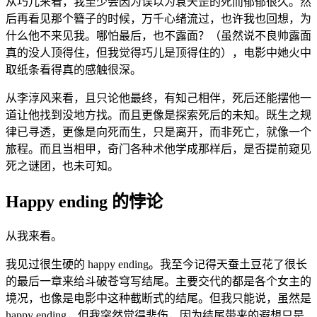
从巧儿来看，我至少会因为误以为袁天罡的死而郁郁很久。然
后再看见那个簪子的时候，万千心绪流过，也许我也回想，为
什么他不来见我。哪怕最后，也不露面？（虽然说不良帅露面
真的没人顶得住，但我觉得巧儿是顶得住的），电影中她火中
取纸条看得真的感触很深。
从李淳风来看，且只论他最终，有知己相伴，死后还能摆他一
道让他找到没地方找。而且更像是探索死后的未知。既生之规
律已寻透，更像是向死而生，只是离开，而非死亡，就像一个
旅程。而且当相甲，奇门各种术他学成那样后，是否提前窥见
死之谜团，也未可知。
Happy ending 的悖论
从我来看。
我见过很生硬的 happy ending。我至今记得天蚕土豆花了很长
的最后一章来给斗破苍穹写结尾。主要交代的都是各个女主的
境况，也像是电影中这种截断式的结尾。但我只能说，虽然是
happy ending，但我突然觉得悲伤，因为结尾带来的遐想只是