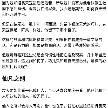
因为我知道袁天罡最后还活着，所以我并没有为他看似献生救
陛下感到悲伤。但是我在结尾处，我会隐隐期待，期待袁天罡
和巧儿过生日。
但是在结尾处，数十年一闪而逝。只留下银丝素荣的巧儿，袁
天罡像是一阵风一样过，他留下了那个簪子。
这样的故事和结尾堪称是绝美，如果把它看成是一篇文章的
话，它是有力的，如果是故事的话，则带了些凄婉的感觉。
但我每每碰到这些总是会习惯性地把它推及现实，几十年岂是
说过就过，这之间如何了，巧儿只知道袁天罡已死。这样的心
境如何转变呢？
仙凡之别
袁天罡如此看来已成仙人，至少从寿命角度来看，他已经和世
人所认知的仙人一般无异了。
仙人之所以会与人有别，也许也在于，我在心里隐隐期待袁天