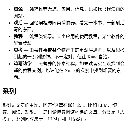
资源
— 纯粹推荐渠道、应用、信息。比如找书找漫画的
网站。
观后
— 回忆展柜与同类诱捕器。看完一本书、一部剧后
写的东西。
教程
— 流程类记录。某个应用的使用教程，某个软件的
配置步骤。
思考
— 由某件事或某个物产生的更深层思考，以及思考
引起的一系列操作。不一定对，但让 Xnne 自洽。
边写边学
— 无营养的探索过程。如果读者实在没找到合
适的教程案例，也许能在 Xnne 的摸索中找到想要的东
西。
系列
系列是文章的主题，回答“这篇在聊什么”。比如 LLM、博
客、阅读、观影。一篇讨论博客图谱构建的文章，分类是「思
考」，系列同时属于「LLM」和「博客」。