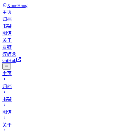
XnneHang
主页
归档
书架
图谱
关于
友链
碎碎念
GitHub
主页
归档
书架
图谱
关于