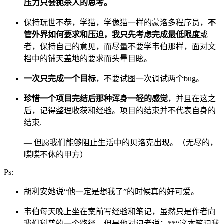
压力只会扼杀人的思考。
保持玩世不恭，学猫，学像猫一样的蒙洛多程序员，
不
管外界如何要求和压迫，我只先考虑完成最低限度
或
者，保持自己的意见，而尽量不要学韦伯那样，面对文
档中的铺天盖地的要求而头晕目眩。
一次只完成一个目标
，不要试图一次调试两个bug。
珍惜一个项目完结后那种浑身一轻的感觉
，并且在这之
后，记得整理收获和经验。项目的结束并不代表自身的
结束.
— 但愿我们能够阻止生活中的贝洛克出现。（无尽的，
喋喋不休的甲方）
Ps:
胡利安她说“他一定是想我了”的时候真的好可爱。
韦伯每天晚上坐在案前写经验和笔记，虽然只是作者向
我们科普的一个路径，但是他对记者说：**“这本笔记我