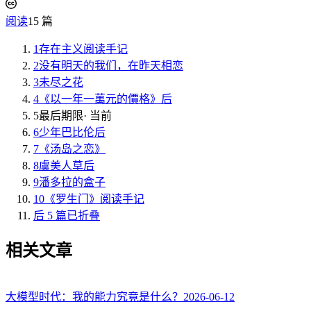
阅读
15 篇
1
存在主义阅读手记
2
没有明天的我们，在昨天相恋
3
未尽之花
4
《以一年一萬元的價格》后
5
最后期限
· 当前
6
少年巴比伦后
7
《汤岛之恋》
8
虞美人草后
9
潘多拉的盒子
10
《罗生门》阅读手记
后 5 篇已折叠
相关文章
大模型时代：我的能力究竟是什么？
2026-06-12