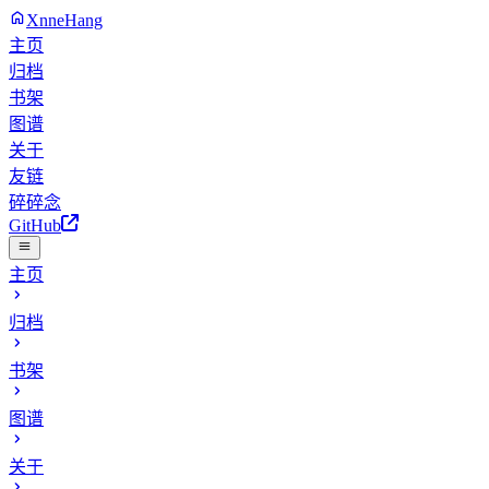
XnneHang
主页
归档
书架
图谱
关于
友链
碎碎念
GitHub
主页
归档
书架
图谱
关于