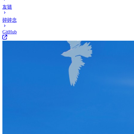
友链
碎碎念
GitHub