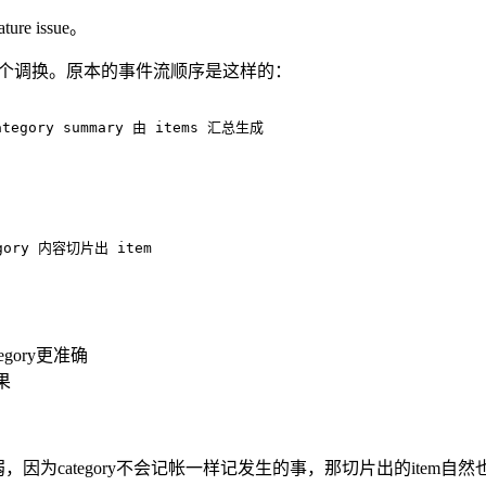
re issue。
em 进行一个调换。原本的事件流顺序是这样的：
ategory summary 由 items 汇总生成
gory 内容切片出 item
gory更准确
果
，因为category不会记帐一样记发生的事，那切片出的item自