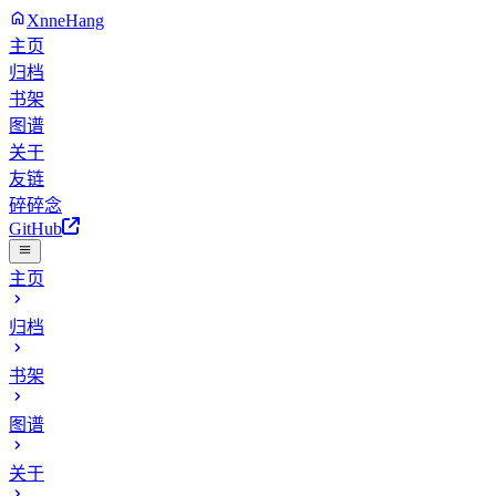
XnneHang
主页
归档
书架
图谱
关于
友链
碎碎念
GitHub
主页
归档
书架
图谱
关于