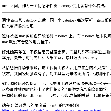
mentor 问，作为一个情感陪伴类 memory 使用者有什么看法。
调转 item 和 category 之后，同一个 category 每次
链也变得很难实现。
这样承担 link 的角色只能落到 resource 上，而 resou
link 就没有合适的地方挂了。
好处确实存在：不仅信息完整度更高，而且几乎不再存在过期的 memor
本身，失去了时间先后和因果关系，除非遍历 resource。
从情感陪伴场景来说，这个代价比较大。用户在意的不只是“agen
状态，共同经历就没有了。对工具型场景这无所谓，但对陪伴场
如果调转后还想保留 link，我觉得比较好的做法是新增一条基于时间
这条事件线同时也补上了你们提到的“事件类信息追踪变弱”的 trad
是调转后的 item 和 item——记忆与记忆之间的关系。代价
站在 C 端开发者的角度看 memU 的架构转向
https://xnnehang.top/posts/memu-adr0007-ce-duan-perspective/