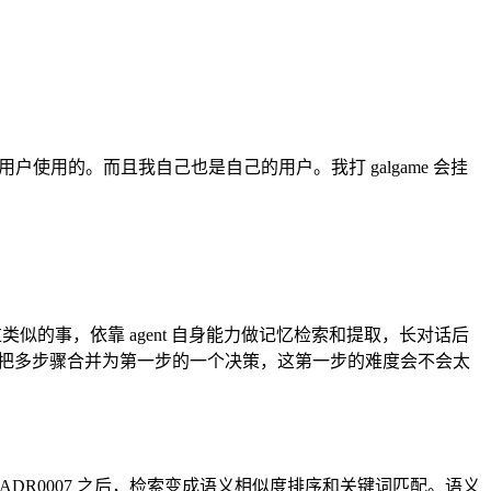
使用的。而且我自己也是自己的用户。我打 galgame 会挂
ab 里做过类似的事，依靠 agent 自身能力做记忆检索和提取，长对话后
。agent-loop 把多步骤合并为第一步的一个决策，这第一步的难度会不会太
，但 ADR0007 之后，检索变成语义相似度排序和关键词匹配。语义