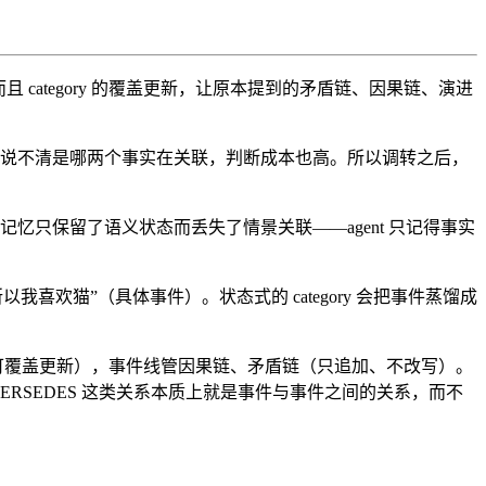
载点。而且 category 的覆盖更新，让原本提到的矛盾链、因果链、演进
source 的边说不清是哪两个事实在关联，判断成本也高。所以调转之后，
但代价是记忆只保留了语义状态而丢失了情景关联——agent 只记得事实
喜欢猫”（具体事件）。状态式的 category 会把事件蒸馏成
管语义状态（可覆盖更新），事件线管因果链、矛盾链（只追加、不改写）。
SUPERSEDES 这类关系本质上就是事件与事件之间的关系，而不