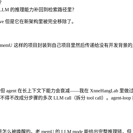
了？
把 LLM 的推理能力补回到检索路径里？
trieve 但是它在新架构里被完全移除了。
memU 这样的项目封装到自己项目里然后传递给没有开发背景的用户
uery。但 agent 在长上下文下能力会衰减——我在 XnneHangL
下降，最终不得不改成分步骤的多次 LLM call（拆分 tool call）
是怎么被唤醒的。老 memU 的 LLM mode 能给出完整推理链