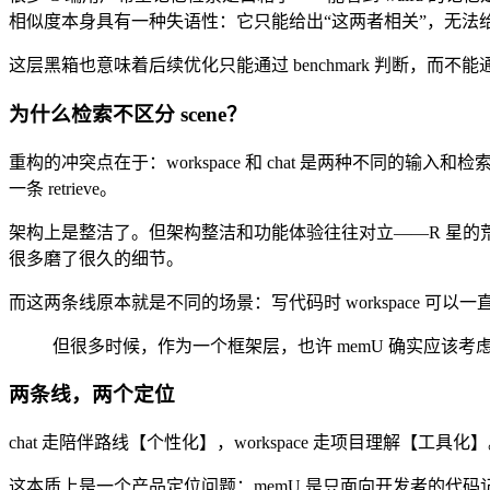
相似度本身具有一种失语性：它只能给出“这两者相关”，无法给
这层黑箱也意味着后续优化只能通过 benchmark 判断，而
为什么检索不区分 scene？
重构的冲突点在于：workspace 和 chat 是两种不同的输入和检索场景
一条 retrieve。
架构上是整洁了。但架构整洁和功能体验往往对立——R 星的荒
很多磨了很久的细节。
而这两条线原本就是不同的场景：写代码时 workspace 可以
但很多时候，作为一个框架层，也许 memU 确实应该考虑架构的整
两条线，两个定位
chat 走陪伴路线【个性化】，workspace 走项目理解【工
这本质上是一个产品定位问题：memU 是只面向开发者的代码