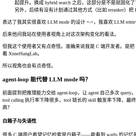
起提升。换成 hybrid search 之后，这部分是不是就固化
另外，后续有没有计划通过其他方式（比如 reranker）
表达了我其实很喜欢 LLM mode 的设计 =-=，我喜欢 LLM re
后来他问我站在使用者视角上对这次架构变化的看法。
但我这个使用者又有点奇怪。准确来说我是 C 端开发者。是把 
着 XnneHangLab。
所以视角也会有点奇怪。
agent-loop 能代替 LLM mode 吗？
前面提到把推理能力交给 agent-loop，让 agent 自己多次 q
tool calling 执行率下降很多，tool 链长的 skill 触发率
高？
白箱子与失语性
很多 C 端用户希望记忆检索是白箱子——能看到 waifu 的记忆