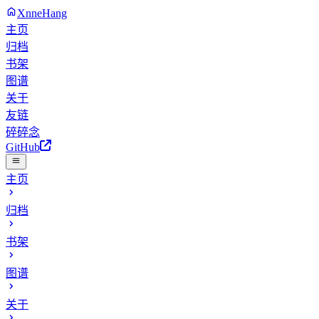
XnneHang
主页
归档
书架
图谱
关于
友链
碎碎念
GitHub
主页
归档
书架
图谱
关于