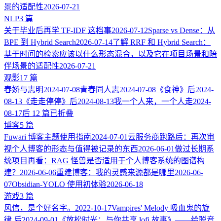
景的适配性
2026-07-21
NLP
3 篇
关于毕业后再学 TF-IDF 这档事
2026-07-12
Sparse vs Dense：从
BPE 到 Hybrid Search
2026-07-14
了解 RRF 和 Hybrid Search：
基于时间的检索应该以什么形态混合，以及它在项目场景和陪
伴场景的适配性
2026-07-21
观影
17 篇
春娇与志明
2024-07-08
青春同人志
2024-07-08
《食神》后
2024-
08-13
《走走停停》后
2024-08-13
我一个人来，一个人走
2024-
08-17
后 12 篇已折叠
博客
5 篇
Fuwari 博客主题使用指南
2024-07-01
云服务商跑路后：再次审
视个人博客的形态与值得被记录的东西
2026-06-01
做过长期系
统项目再看：RAG 怪兽是否适用于个人博客系统的图谱构
建？
2026-06-06
重建博客：我的灵感来源都是哪里
2026-06-
07
Obsidian-YOLO 使用初体验
2026-06-18
游戏
3 篇
风信，是个好名字。
2022-10-17
Vampires' Melody 吸血鬼的旋
律 后
2024-09-01
《放松时光：与你共享 lofi 故事》——给聪音