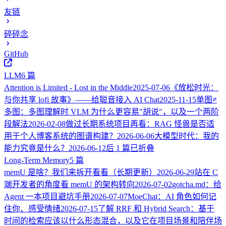
友链
碎碎念
GitHub
LLM
6 篇
Attention is Limited - Lost in the Middle
2025-07-06
《放松时光：
与你共享 lofi 故事》——给聪音接入 AI Chat
2025-11-15
单图≠
多图：多图理解时 VLM 为什么更容易"胡说"，以及一个两阶
段解法
2026-02-08
做过长期系统项目再看：RAG 怪兽是否适
用于个人博客系统的图谱构建？
2026-06-06
大模型时代：我的
能力究竟是什么？
2026-06-12
后 1 篇已折叠
Long-Term Memory
5 篇
memU 是啥？我们来拆开看看（长期更新）
2026-06-29
站在 C
端开发者的角度看 memU 的架构转向
2026-07-02
gotcha.md：给
Agent 一本项目避坑手册
2026-07-07
MoeChat：AI 角色如何记
住你、感受情绪
2026-07-15
了解 RRF 和 Hybrid Search：基于
时间的检索应该以什么形态混合，以及它在项目场景和陪伴场