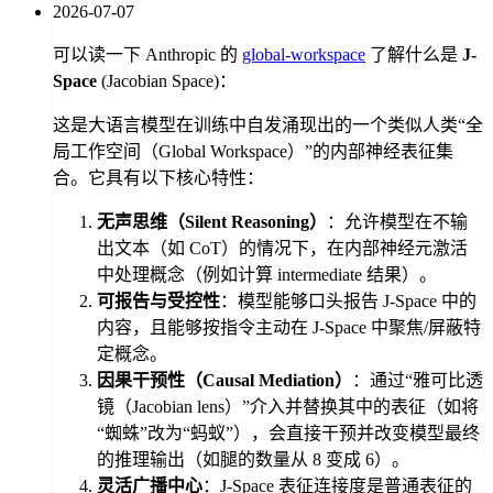
2026-07-07
可以读一下 Anthropic 的
global-workspace
了解什么是
J-
Space
(Jacobian Space)：
这是大语言模型在训练中自发涌现出的一个类似人类“全
局工作空间（Global Workspace）”的内部神经表征集
合。它具有以下核心特性：
无声思维（Silent Reasoning）
：允许模型在不输
出文本（如 CoT）的情况下，在内部神经元激活
中处理概念（例如计算 intermediate 结果）。
可报告与受控性
：模型能够口头报告 J-Space 中的
内容，且能够按指令主动在 J-Space 中聚焦/屏蔽特
定概念。
因果干预性（Causal Mediation）
：通过“雅可比透
镜（Jacobian lens）”介入并替换其中的表征（如将
“蜘蛛”改为“蚂蚁”），会直接干预并改变模型最终
的推理输出（如腿的数量从 8 变成 6）。
灵活广播中心
：J-Space 表征连接度是普通表征的