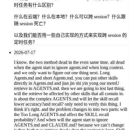
时任务有什么区别？
什么在云端？什么在本地？什么可以跨 session？什么跟
随 session 死亡？
以及我们能否用一些自己实现的方式来实现跨 session 的
定时任务？
2026-07-17
I know. the two method dead in the even same time. all dead
when the agent start to ignore agents.md when long context.
and we only want to figure out one thing next. Long
Agents.md and short Agents.md. you can put other skills
directly in Agents.md and jian jin shi yin yong our memU
retrieve in AGENTS.md. then we are going to test last thing.
will the retrieve be affected by other skills that all contain in.
is about the complex AGENTS.md will let the skill recall
lower accuracy?and recall? only need to verify this thing. I
think it’s right. and the problem changes to into two parts: will
the Too Long AGENTS.md affect the SKILL recall
probability? And when will the agent start to ignore
AGENTS.md and CLAUDE.md? because we can’t change