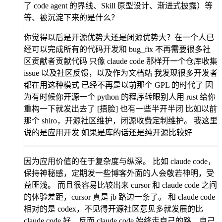
了 code agent 的界线、Skill 原型设计、渐进式披露）等
等、被沉淀下来的是什么？
你觉得以后是开源优势大还是闭源优势大？在一个人已
经可以完成所有的代码开发和 bug_fix 不再需要很多社
区贡献者贡献代码 只像 claude code 那样开一个仓库收集
issue 以及社区反馈，以及作为文档站 我发现很多开发者
都在用这种模式 已经不再是以前那个 GPL 的时代了 因
为有时候你开源一个 python 的程序转眼别人用 rust 给你
重构一下就发出去了 [捂脸] 也有一些半开半闭 比如以前
那个 shiro，开源社区维护，闭源收费定制维护。 我这里
说的是应用开发 如果是库的话还是纯开源比较好
因为应用价值的在于复杂度与纵深。 比如 claude code，
保持神秘感，定期发一些博客外面的人会敬若神明，受
益匪浅。 而且很容易比较出来 cursor 和 claude code 之间
的体验差距，cursor 真是 jb 路边一条了。 和 claude code
相对的是 codex，不见得开源社区意见多就发展的比
claude code 好，反而 claude code 始终走自己的路，自己