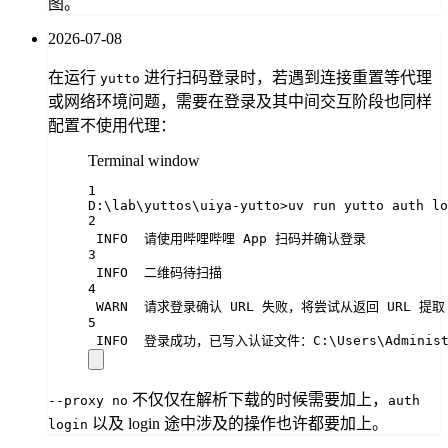
图。
2026-07-08
在运行
进行扫码登录时，若遇到连接重置等代理
yutto
或网络环境问题，需要在登录及其中间交互阶段也同样
配置不使用代理：
Terminal window
1
D:\lab\yuttos\uiya-yutto
>
uv
run
yutto
auth
lo
2
INFO
请使用哔哩哔哩
App
扫码并确认登录
3
INFO
二维码待扫描
4
WARN
请求登录确认
URL
失败，将尝试从返回
URL
提取
5
INFO
登录成功，已写入认证文件：C:
\U
sers
\A
dminis
不仅仅在解析下载的时候需要加上，
--proxy no
auth
以及 login 途中涉及的操作也许都要加上。
login